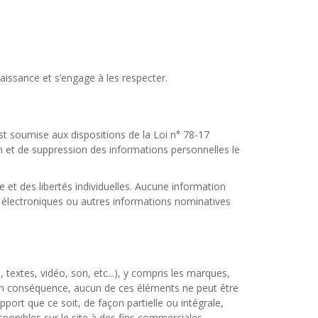
nnaissance et s’engage à les respecter.
 est soumise aux dispositions de la Loi n° 78-17
tion et de suppression des informations personnelles le
e et des libertés individuelles. Aucune information
es électroniques ou autres informations nominatives
textes, vidéo, son, etc...), y compris les marques,
. En conséquence, aucun de ces éléments ne peut être
port que ce soit, de façon partielle ou intégrale,
isponibles sur le site à des fins commerciales.