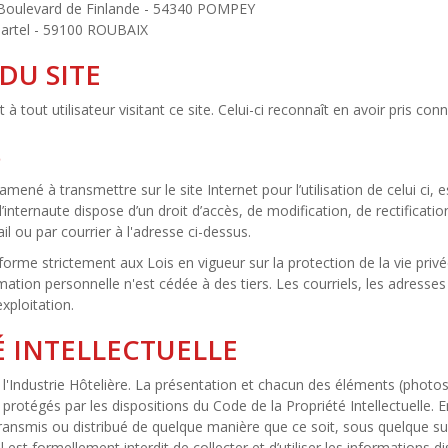
 Boulevard de Finlande - 54340 POMPEY
Sartel - 59100 ROUBAIX
DU SITE
à tout utilisateur visitant ce site. Celui-ci reconnaît en avoir pris co
S
mené à transmettre sur le site Internet pour l’utilisation de celui ci,
 l’internaute dispose d’un droit d’accès, de modification, de rectifica
l ou par courrier à l'adresse ci-dessus.
nforme strictement aux Lois en vigueur sur la protection de la vie privé
rmation personnelle n'est cédée à des tiers. Les courriels, les adress
xploitation.
É INTELLECTUELLE
'Industrie Hôtelière. La présentation et chacun des éléments (photos, 
 protégés par les dispositions du Code de la Propriété Intellectuelle
transmis ou distribué de quelque manière que ce soit, sous quelque sup
l est formellement interdit de collecter et d’utiliser les informations d