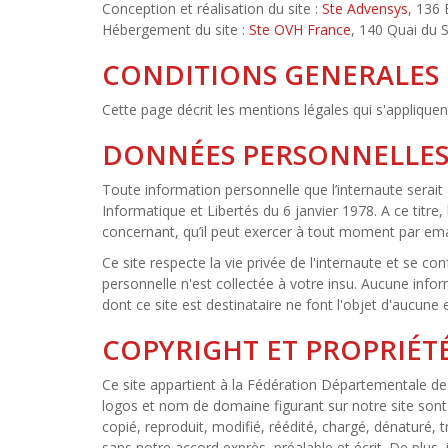
Conception et réalisation du site :
Ste Advensys
, 136
Hébergement du site :
Ste OVH France
, 140 Quai du 
CONDITIONS GENERALES 
Cette page décrit les mentions légales qui s'appliquent 
DONNÉES PERSONNELLE
Toute information personnelle que l’internaute serait a
Informatique et Libertés du 6 janvier 1978. A ce titre,
concernant, qu’il peut exercer à tout moment par emai
Ce site respecte la vie privée de l'internaute et se co
personnelle n'est collectée à votre insu. Aucune info
dont ce site est destinataire ne font l'objet d'aucune e
COPYRIGHT ET PROPRIÉT
Ce site appartient à la Fédération Départementale de l
logos et nom de domaine figurant sur notre site sont
copié, reproduit, modifié, réédité, chargé, dénaturé, 
sans notre accord exprès, préalable et écrit. De plus, i