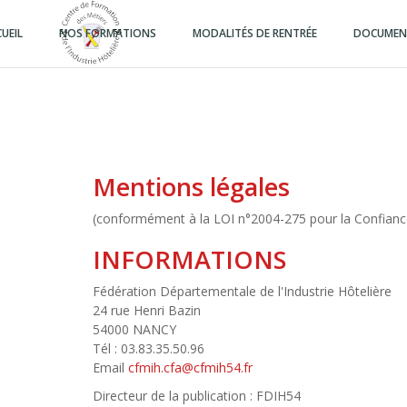
Aller
au
UEIL
NOS FORMATIONS
MODALITÉS DE RENTRÉE
DOCUMENT
contenu
principal
Mentions légales
(conformément à la LOI n°2004-275 pour la Confian
INFORMATIONS
Fédération Départementale de l'Industrie Hôtelière
24 rue Henri Bazin
54000 NANCY
Tél : 03.83.35.50.96
Email
cfmih.cfa@
cfmih54.fr
Directeur de la publication : FDIH54